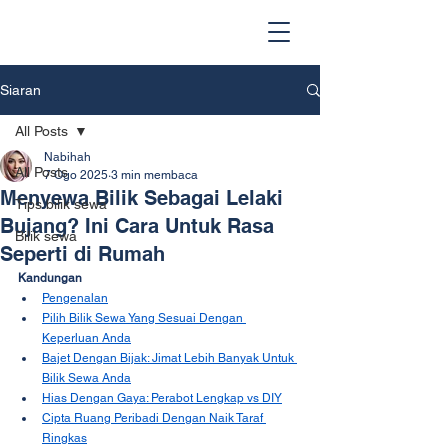
Siaran
All Posts
Nabihah
All Posts
7 Ogo 2025
3 min membaca
Menyewa Bilik Sebagai Lelaki
Tips bilik sewa
Bujang? Ini Cara Untuk Rasa
Bilik sewa
Seperti di Rumah
Kandungan
Pengenalan
Pilih Bilik Sewa Yang Sesuai Dengan 
Keperluan Anda
Bajet Dengan Bijak: Jimat Lebih Banyak Untuk 
Bilik Sewa Anda
Hias Dengan Gaya: Perabot Lengkap vs DIY
Cipta Ruang Peribadi Dengan Naik Taraf 
Ringkas