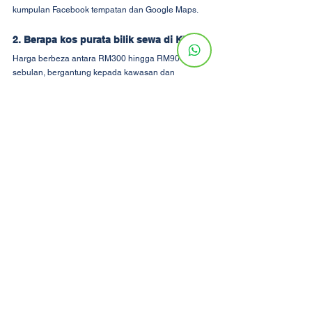
kumpulan Facebook tempatan dan Google Maps.
2. Berapa kos purata bilik sewa di KL?
Harga berbeza antara RM300 hingga RM900 
sebulan, bergantung kepada kawasan dan 
kemudahan.
3. Adakah bilik sewa untuk pelajar dan 
orang bekerja berbeza?
Ya, bilik pelajar biasanya berdekatan kolej dan 
menawarkan pilihan berkongsi yang lebih mampu 
milik.
4. Bolehkah saya sewa bilik secara 
jangka pendek?
Ya, sewa bilik jangka pendek tersedia, terutamanya 
di bandar dengan trafik pelajar atau pelancong 
yang tinggi.
5. Adakah bilik sewa tanpa deposit 