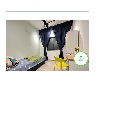
peraturan rumah sebelum
anda membuat pilihan.
8 Ogo 2025
∙
2
min
Sangka “Zero Deposit”
Bermaksud Percuma? Ini
Maksud Sebenarnya
Heard about zero deposit
rooms or rentals? Here’s