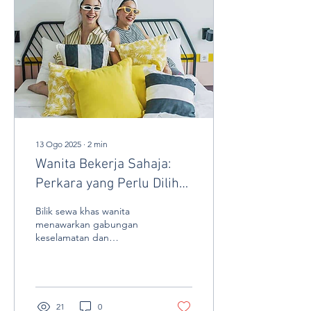
13 Ogo 2025
∙
2
min
Wanita Bekerja Sahaja:
Perkara yang Perlu Dilihat
dalam Bilik Sewa Wanita
Bilik sewa khas wanita
menawarkan gabungan
keselamatan dan
keselesaan untuk wanita
bekerja. Artikel ini
kongsikan faktor penting
seperti lokasi, langkah
keselamatan, fasiliti, dan
21
0