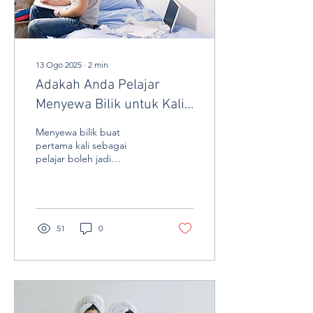
13 Ogo 2025
∙
2
min
Adakah Anda Pelajar
Menyewa Bilik untuk Kali
Pertama? Baca Ini
Menyewa bilik buat
Sebelum Menandatangani
pertama kali sebagai
pelajar boleh jadi
Apa-apa
mencabar. Panduan ini
menerangkan perkara
penting yang perlu
diperiksa untuk elak
masalah di kemudian hari
51
0