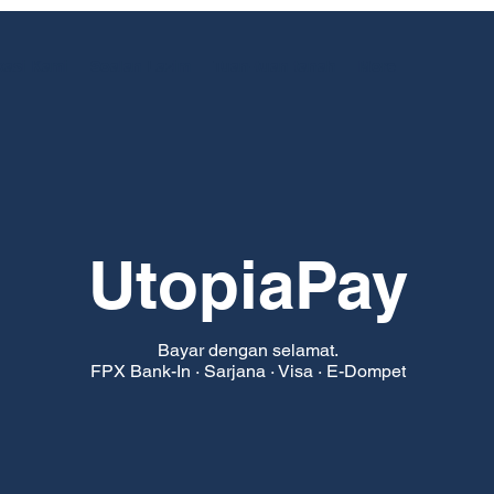
kasi Kami
Soalan Lazim
Tuan-tuan tanah
More
UtopiaPay
Bayar dengan selamat.
FPX Bank-In · Sarjana · Visa · E-Dompet