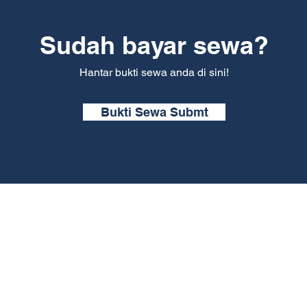
Sudah bayar sewa?
Hantar bukti sewa anda di sini!
Bukti Sewa Submt
Kerjaya
Halaman Utama
Lokasi Kami
Untuk Pemilik R
Hubungi Kami
Soalan Lazim
Terms & Conditions
Dasar Privasi