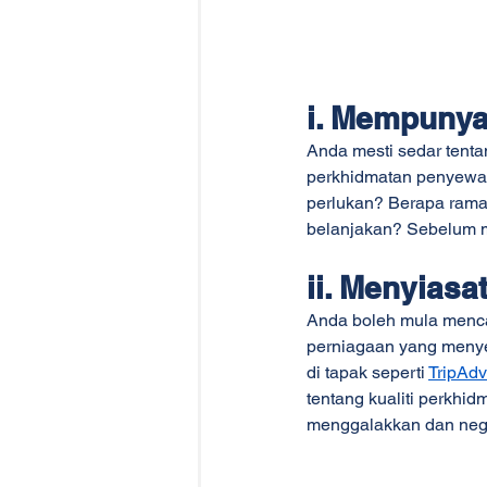
i. Mempuny
Anda mesti sedar tent
perkhidmatan penyewaa
perlukan? Berapa rama
belanjakan? Sebelum m
ii. Menyias
Anda boleh mula mencar
perniagaan yang menyed
di tapak seperti 
TripAdv
tentang kualiti perkhi
menggalakkan dan nega