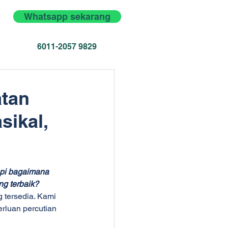
Whatsapp sekarang
6011-2057 9829
atan
sikal,
pi bagaimana 
ng terbaik? 
tersedia. Kami 
rluan percutian 