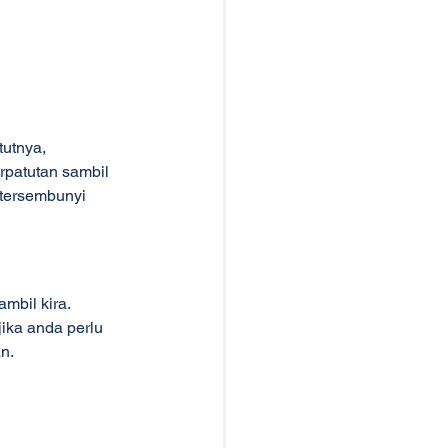
utnya, 
patutan sambil 
tersembunyi 
mbil kira. 
ika anda perlu 
n.