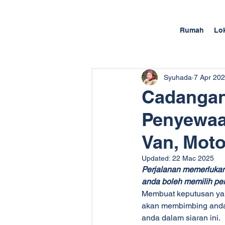
Rumah
Lo
Syuhada
7 Apr 20
Cadangan
Penyewaan
Van, Moto
Updated:
22 Mac 2025
Perjalanan memerlukan
anda boleh memilih perk
Membuat keputusan yan
akan membimbing anda m
anda dalam siaran ini.