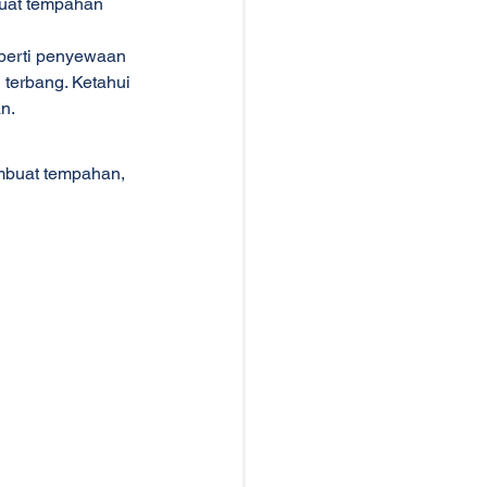
uat tempahan 
perti penyewaan 
terbang. Ketahui 
n.
buat tempahan, 