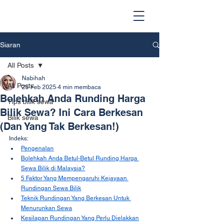
Siaran
All Posts
Nabihah
All Posts
25 Feb 2025
4 min membaca
Bolehkah Anda Runding Harga
Tips bilik sewa
Bilik Sewa? Ini Cara Berkesan
Bilik sewa
(Dan Yang Tak Berkesan!)
Indeks:
Pengenalan
Bolehkah Anda Betul-Betul Runding Harga 
Sewa Bilik di Malaysia?
5 Faktor Yang Mempengaruhi Kejayaan 
Rundingan Sewa Bilik
Teknik Rundingan Yang Berkesan Untuk 
Menurunkan Sewa
Kesilapan Rundingan Yang Perlu Dielakkan