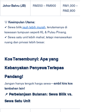
Johor Bahru (JB)
RM350 – RM900
RM1,000 – 
RM2,800
💡 
Kesimpulan Utama:
✔ Sewa bilik
 jauh lebih murah
, terutamanya di 
kawasan tumpuan seperti KL & Pulau Pinang.
✔ Sewa satu unit lebih mahal, tetapi menawarkan 
ruang dan privasi lebih besar.
Kos Tersembunyi: Apa yang 
Kebanyakan Penyewa Terlepas 
Pandang!
Jangan hanya tengok harga sewa—
ambil kira kos 
tambahan lain!
📌 Perbelanjaan Bulanan: Sewa Bilik vs. 
Sewa Satu Unit