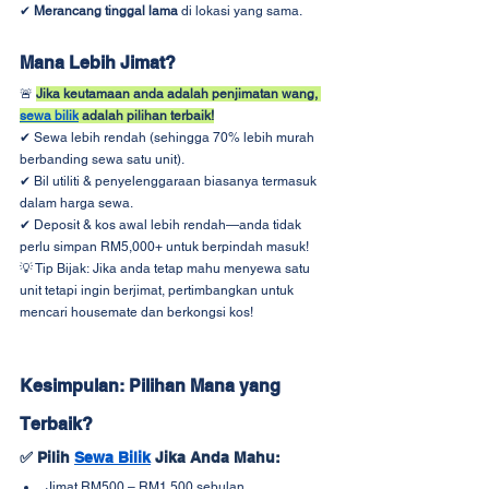
✔ 
Merancang tinggal lama
 di lokasi yang sama.
Mana Lebih Jimat?
🚨 
Jika keutamaan anda adalah penjimatan wang, 
sewa bilik
 adalah pilihan terbaik!
✔ Sewa lebih rendah (sehingga 70% lebih murah 
berbanding sewa satu unit).
✔ Bil utiliti & penyelenggaraan biasanya termasuk 
dalam harga sewa.
✔ Deposit & kos awal lebih rendah—anda tidak 
perlu simpan RM5,000+ untuk berpindah masuk!
💡 Tip Bijak: Jika anda tetap mahu menyewa satu 
unit tetapi ingin berjimat, pertimbangkan untuk 
mencari housemate dan berkongsi kos!
Kesimpulan: Pilihan Mana yang 
Terbaik?
✅ 
Pilih 
Sewa Bilik
 Jika Anda Mahu:
Jimat RM500 – RM1,500 sebulan.