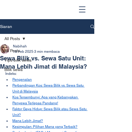
Siaran
All Posts
Nabihah
All Posts
18 Feb 2025
3 min membaca
Sewa Bilik vs. Sewa Satu Unit:
Tips bilik sewa
Mana Lebih Jimat di Malaysia?
Bilik sewa
Indeks:
Pengenalan
Perbandingan Kos: Sewa Bilik vs. Sewa Satu 
Unit di Malaysia
Kos Tersembunyi: Apa yang Kebanyakan 
Penyewa Terlepas Pandang!
Faktor Gaya Hidup: Sewa Bilik atau Sewa Satu 
Unit?
Mana Lebih Jimat?
Kesimpulan: Pilihan Mana yang Terbaik?