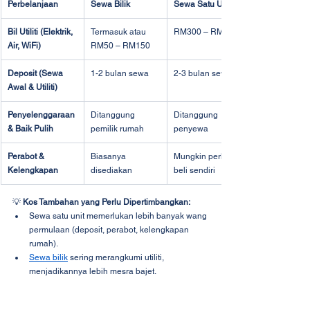
Perbelanjaan
Sewa Bilik
Sewa Satu Unit
Bil Utiliti (Elektrik, 
Termasuk atau 
RM300 – RM600
Air, WiFi)
RM50 – RM150
Deposit (Sewa 
1-2 bulan sewa
2-3 bulan sewa
Awal & Utiliti)
Penyelenggaraan 
Ditanggung 
Ditanggung 
& Baik Pulih
pemilik rumah
penyewa
Perabot & 
Biasanya 
Mungkin perlu 
Kelengkapan
disediakan
beli sendiri
💡 
Kos Tambahan yang Perlu Dipertimbangkan:
Sewa satu unit memerlukan lebih banyak wang 
permulaan (deposit, perabot, kelengkapan 
rumah).
Sewa bilik
 sering merangkumi utiliti, 
menjadikannya lebih mesra bajet.