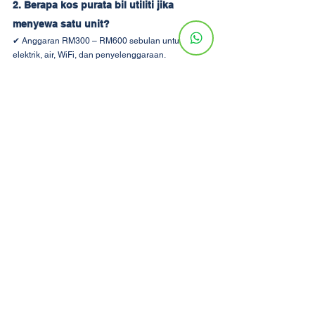
2. Berapa kos purata bil utiliti jika 
menyewa satu unit?
✔ Anggaran RM300 – RM600 sebulan untuk 
elektrik, air, WiFi, dan penyelenggaraan.
3. Bolehkah saya runding harga sewa di 
Malaysia?
✔ Ya! Ramai pemilik rumah terbuka untuk 
rundingan harga, terutama jika anda ingin tinggal 
lebih lama.
4. Di mana tempat terbaik untuk cari 
sewa bilik murah di Malaysia?
✔ Gunakan 
Facebook groups
, 
laman web sewa
, 
atau 
co-living spaces
 untuk tawaran terbaik.
📢 Nak Cari Sewa Bilik Murah? Ini Cara 
Jimatkan Wang Anda!