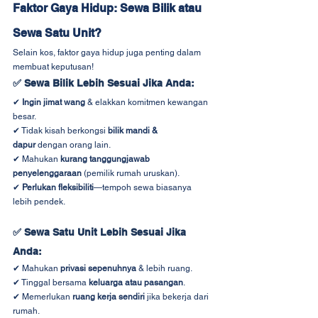
Faktor Gaya Hidup: Sewa Bilik atau 
Sewa Satu Unit?
Selain kos, faktor gaya hidup juga penting dalam 
membuat keputusan!
✅ 
Sewa Bilik Lebih Sesuai Jika Anda:
✔ 
Ingin jimat wang
 & elakkan komitmen kewangan 
besar.
✔ Tidak kisah berkongsi 
bilik mandi & 
dapur
 dengan orang lain.
✔ Mahukan 
kurang tanggungjawab 
penyelenggaraan
 (pemilik rumah uruskan).
✔ 
Perlukan fleksibiliti
—tempoh sewa biasanya 
lebih pendek.
✅ 
Sewa Satu Unit Lebih Sesuai Jika 
Anda:
✔ Mahukan 
privasi sepenuhnya
 & lebih ruang.
✔ Tinggal bersama 
keluarga atau pasangan
.
✔ Memerlukan 
ruang kerja sendiri
 jika bekerja dari 
rumah.