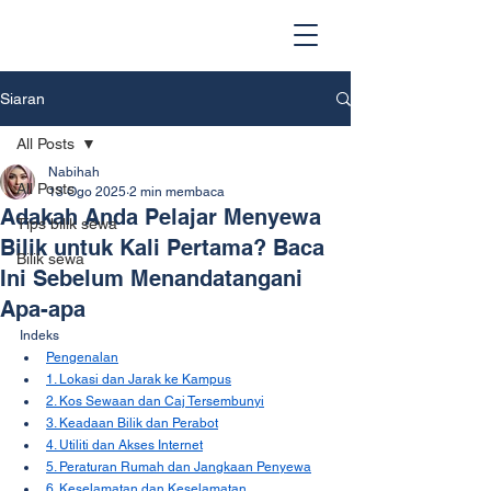
Siaran
All Posts
Nabihah
All Posts
13 Ogo 2025
2 min membaca
Adakah Anda Pelajar Menyewa
Tips bilik sewa
Bilik untuk Kali Pertama? Baca
Bilik sewa
Ini Sebelum Menandatangani
Apa-apa
Indeks
Pengenalan
1. Lokasi dan Jarak ke Kampus
2. Kos Sewaan dan Caj Tersembunyi
3. Keadaan Bilik dan Perabot
4. Utiliti dan Akses Internet
5. Peraturan Rumah dan Jangkaan Penyewa
6. Keselamatan dan Keselamatan