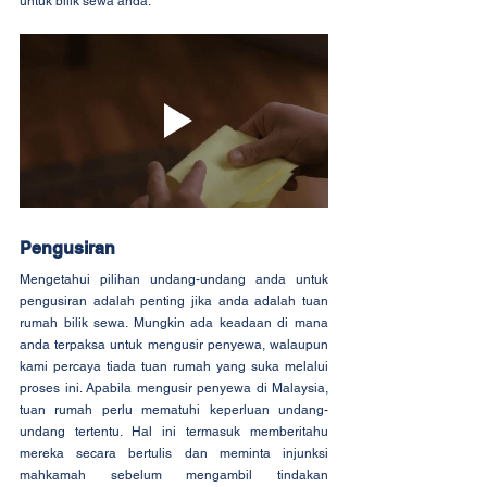
untuk bilik sewa anda.
Pengusiran
Mengetahui pilihan undang-undang anda untuk 
pengusiran adalah penting jika anda adalah tuan 
rumah bilik sewa. Mungkin ada keadaan di mana 
anda terpaksa untuk mengusir penyewa, walaupun 
kami percaya tiada tuan rumah yang suka melalui 
proses ini. Apabila mengusir penyewa di Malaysia, 
tuan rumah perlu mematuhi keperluan undang-
undang tertentu. Hal ini termasuk memberitahu 
mereka secara bertulis dan meminta injunksi 
mahkamah sebelum mengambil tindakan 