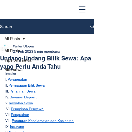
Siaran
All Posts
Writer Utopia
All Posts
27 Feb 2023
5 min membaca
Undang-Undang Bilik Sewa: Apa
Tips bilik sewa
yang Perlu Anda Tahu
Bilik sewa
Indeks
I. 
Pengenalan
II. 
Perniagaan Bilik Sewa
III. 
Perjanjian Sewa
IV. 
Bayaran Deposit
V. 
Kawalan Sewa
 VI. 
Penapisan Penyewa
VII. 
Pengusiran
VIII. 
Peraturan Keselamatan dan Kesihatan
IX. 
Insurans