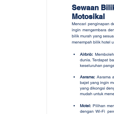
Sewaan Bili
Motosikal
Mencari penginapan de
ingin mengembara deng
bilik murah yang sesua
menempah bilik hotel u
Airbnb:
 Memboleh
dunia. Terdapat b
keseluruhan pangsa
Asrama:
 Asrama a
bajet yang ingin m
yang dikongsi deng
mudah untuk mener
Motel:
 Pilihan men
dengan Wi-Fi per