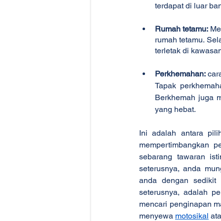
terdapat di luar b
Rumah tetamu:
 Me
rumah tetamu. Sela
terletak di kawas
Perkhemahan:
 car
Tapak perkhemaha
Berkhemah juga me
yang hebat.
Ini adalah antara pil
mempertimbangkan pe
sebarang tawaran ist
seterusnya, anda mun
anda dengan sedikit 
seterusnya, adalah p
mencari penginapan ma
menyewa 
motosikal
 at