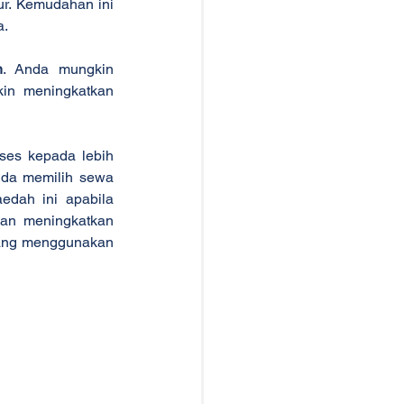
r. Kemudahan ini 
a.
n
. Anda mungkin 
n meningkatkan 
es kepada lebih 
da memilih sewa 
dah ini apabila 
an meningkatkan 
yang menggunakan 