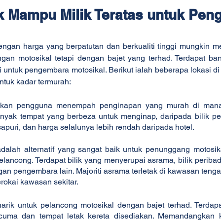
k Mampu Milik Teratas untuk Pen
ngan harga yang berpatutan dan berkualiti tinggi mungkin me
an motosikal tetapi dengan bajet yang terhad. Terdapat ban
i untuk pengembara motosikal. Berikut ialah beberapa lokasi d
ntuk kadar termurah:
kan pengguna menempah penginapan yang murah di mana-
anyak tempat yang berbeza untuk menginap, daripada bilik per
puri, dan harga selalunya lebih rendah daripada hotel.
dalah alternatif yang sangat baik untuk penunggang motosikal
elancong. Terdapat bilik yang menyerupai asrama, bilik periba
an pengembara lain. Majoriti asrama terletak di kawasan teng
okai kawasan sekitar.
arik untuk pelancong motosikal dengan bajet terhad. Terdapat
cuma dan tempat letak kereta disediakan. Memandangkan k