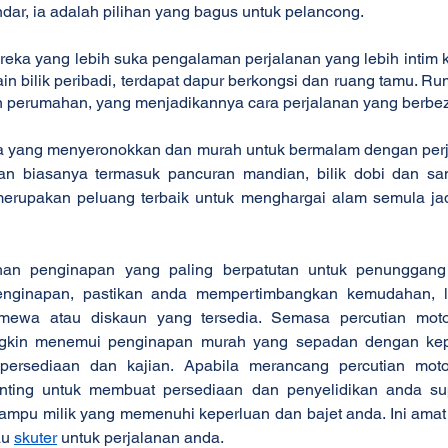
andar, ia adalah pilihan yang bagus untuk pelancong.
reka yang lebih suka pengalaman perjalanan yang lebih intim 
in bilik peribadi, terdapat dapur berkongsi dan ruang tamu. Ru
an perumahan, yang menjadikannya cara perjalanan yang berbez
a yang menyeronokkan dan murah untuk bermalam dengan perja
n biasanya termasuk pancuran mandian, bilik dobi dan samb
rupakan peluang terbaik untuk menghargai alam semula jadi d
ihan penginapan yang paling berpatutan untuk penunggang 
nginapan, pastikan anda mempertimbangkan kemudahan, lo
imewa atau diskaun yang tersedia. Semasa percutian moto
gkin menemui penginapan murah yang sepadan dengan kepe
persediaan dan kajian. Apabila merancang percutian moto
enting untuk membuat persediaan dan penyelidikan anda su
mpu milik yang memenuhi keperluan dan bajet anda. Ini amat p
au 
skuter
 untuk perjalanan anda.