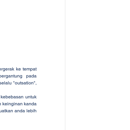
rgerak ke tempat 
ergantung pada 
alu "outsation", 
n kebebasan untuk 
 keinginan kanda 
atkan anda lebih 