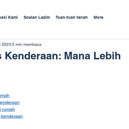
kasi Kami
Soalan Lazim
Tuan-tuan tanah
More
b 2023
2 min membaca
 Kenderaan: Mana Lebih
rumah
kenderaan
i rumah
i kenderaan