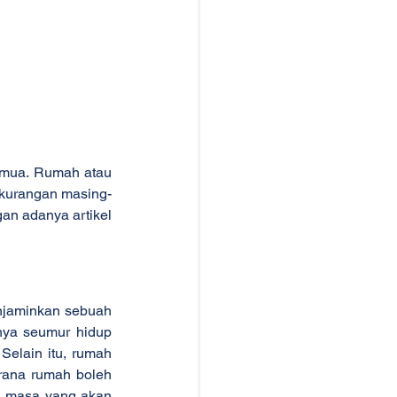
emua. Rumah atau 
ekurangan masing-
n adanya artikel 
njaminkan sebuah 
nya seumur hidup 
elain itu, rumah 
rana rumah boleh 
a masa yang akan 