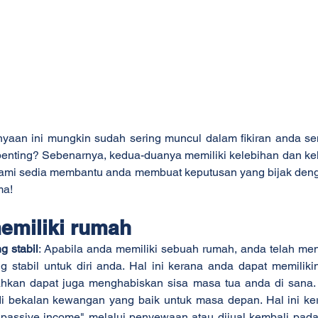
tanyaan ini mungkin sudah sering muncul dalam fikiran anda s
penting? Sebenarnya, kedua-duanya memiliki kelebihan dan k
 kami sedia membantu anda membuat keputusan yang bijak denga
ma!
emiliki rumah
g stabil
: Apabila anda memiliki sebuah rumah, anda telah me
ng stabil untuk diri anda. Hal ini kerana anda dapat memiliki
kan dapat juga menghabiskan sisa masa tua anda di sana. S
i bekalan kewangan yang baik untuk masa depan. Hal ini ke
"passive income" melalui penyewaan atau dijual kembali pad