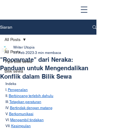
Siaran
All Posts
Writer Utopia
All Posts
17 Feb 2023
3 min membaca
"Roommate" dari Neraka:
Tips bilik sewa
Panduan untuk Mengendalikan
Bilik sewa
Konflik dalam Bilik Sewa
Indeks
I. 
Pengenalan
II. 
Berbincang terlebih dahulu
III. 
Tetapkan peraturan
IV. 
Bertindak dengan matang
V. 
Berkomunikasi
VI. 
Mengambil tindakan
VII. 
Kesimpulan