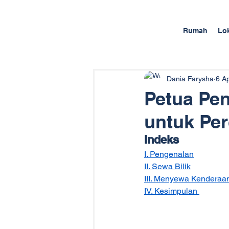
Rumah
Lo
Dania Farysha
6 A
Petua Pe
untuk Per
Indeks
I. Pengenalan
II. Sewa Bilik
III. Menyewa Kenderaa
IV. Kesimpulan 