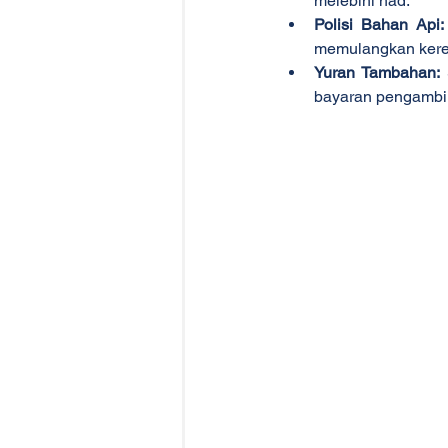
melebihi had.
Polisi Bahan Api:
memulangkan keret
Yuran Tambahan:
bayaran pengambil