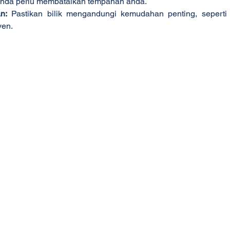
 anda perlu membatalkan tempahan anda.
n:
 Pastikan bilik mengandungi kemudahan penting, seperti 
yen.