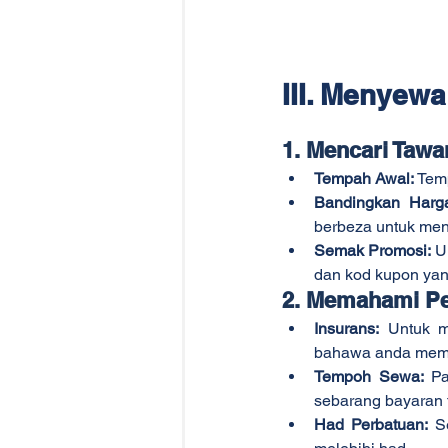
III. Menyew
1. Mencari Tawa
Tempah Awal:
 Tem
Bandingkan Harg
berbeza untuk men
Semak Promosi:
 U
dan kod kupon yan
2. Memahami Pe
Insurans:
 Untuk m
bahawa anda memil
Tempoh Sewa:
 P
sebarang bayaran
Had Perbatuan: 
S