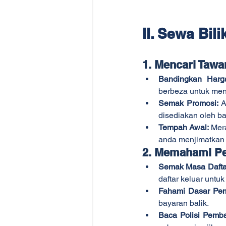
II. Sewa Bili
1. Mencari Tawa
Bandingkan Harg
berbeza untuk men
Semak Promosi:
 A
disediakan oleh b
Tempah Awal:
 Mer
anda menjimatkan 
2. Memahami Pe
Semak Masa Daftar
daftar keluar untu
Fahami Dasar Pe
bayaran balik.
Baca Polisi Pemba