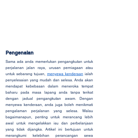
Pengenalan
Sama ada anda memerlukan pengangkutan untuk 
perjalanan jalan raya, urusan perniagaan atau 
untuk sebarang tujuan, 
menyewa kenderaan
 ialah 
penyelesaian yang mudah dan selesa. Anda akan 
mendapat kebebasan dalam meneroka tempat 
baharu pada masa lapang anda tanpa terikat 
dengan jadual pengangkutan awam. Dengan 
menyewa kenderaan, anda juga boleh menikmati 
pengalaman perjalanan yang selesa. Walau 
bagaimanapun, penting untuk merancang lebih 
awal untuk mengelakkan isu dan perbelanjaan 
yang tidak dijangka. Artikel ini bertujuan untuk 
merangkumi kelebihan perancangan sewa 