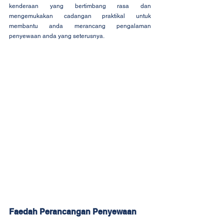
kenderaan yang bertimbang rasa dan 
mengemukakan cadangan praktikal untuk 
membantu anda merancang pengalaman 
penyewaan anda yang seterusnya.
Faedah Perancangan Penyewaan 