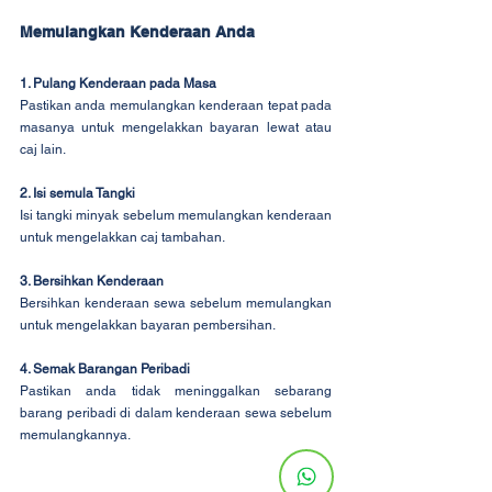
Memulangkan Kenderaan Anda
1. Pulang Kenderaan pada Masa
Pastikan anda memulangkan kenderaan tepat pada 
masanya untuk mengelakkan bayaran lewat atau 
caj lain.
2. Isi semula Tangki
Isi tangki minyak sebelum memulangkan kenderaan 
untuk mengelakkan caj tambahan.
3. Bersihkan Kenderaan
Bersihkan kenderaan sewa sebelum memulangkan 
untuk mengelakkan bayaran pembersihan.
4. Semak Barangan Peribadi
Pastikan anda tidak meninggalkan sebarang 
barang peribadi di dalam kenderaan sewa sebelum 
memulangkannya.