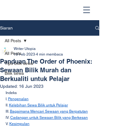
Siaran
All Posts
Writer Utopia
All Posts
10 Feb 2023
4 min membaca
Panduan The Order of Phoenix:
Tips bilik sewa
Sewaan Bilik Murah dan
Bilik sewa
Berkualiti untuk Pelajar
Updated:
16 Jun 2023
Indeks
I. 
Pengenalan
II. 
Kelebihan Sewa Bilik untuk Pelajar
III. 
Bagaimana Mencari Sewaan yang Berpatutan
IV. 
Cadangan untuk Sewaan Bilik yang Berkesan
V. 
Kesimpulan