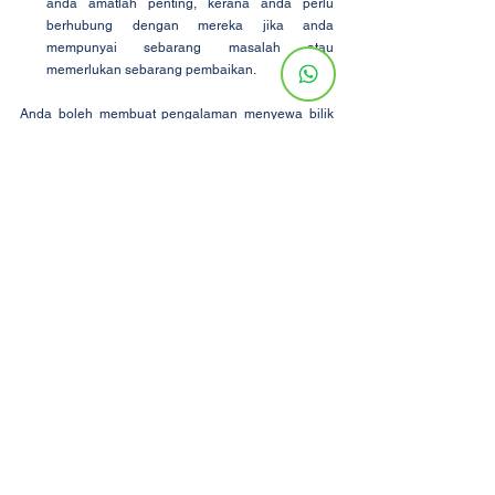
anda amatlah penting, kerana anda perlu 
berhubung dengan mereka jika anda 
mempunyai sebarang masalah atau 
memerlukan sebarang pembaikan.
Anda boleh membuat pengalaman menyewa bilik 
anda berkesan dan mengekalkan hubungan baik 
dengan tuan rumah, rakan sewaan, dan jiran-jiran 
dengan memperhatikan cadangan ini.
Kesimpulan
Pada kesimpulannya, menyewa bilik adalah 
alternatif yang menarik bagi para pelajar kolej yang 
ingin memiliki kebebasan seperti rumah sendiri dan 
kemampuan kewangan seperti orang biasa. Mereka 
boleh mencari sudut kecil dunia sihir mereka sendiri 
dengan menyewa bilik, seperti yang dilakukan oleh 
Harry Potter dan rakan-rakannya ketika mereka 
mencari rumah yang indah jauh dari Hogwarts. 
Buatkan bilik sewa anda bagaikan rumah dengan 
memasukkan barang-barang peribadi, menjemput 
kawan-kawan untuk makan malam atau maraton 