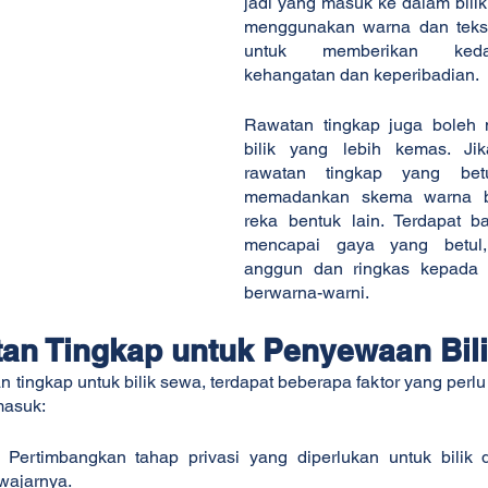
jadi yang masuk ke dalam bilik
menggunakan warna dan tekst
untuk memberikan keda
kehangatan dan keperibadian.
Rawatan tingkap juga boleh 
bilik yang lebih kemas. Ji
rawatan tingkap yang bet
memadankan skema warna bi
reka bentuk lain. Terdapat b
mencapai gaya yang betul,
anggun dan ringkas kepada 
berwarna-warni.
an Tingkap untuk Penyewaan Bil
 tingkap untuk bilik sewa, terdapat beberapa faktor yang perlu
masuk:
 Pertimbangkan tahap privasi yang diperlukan untuk bilik d
wajarnya.