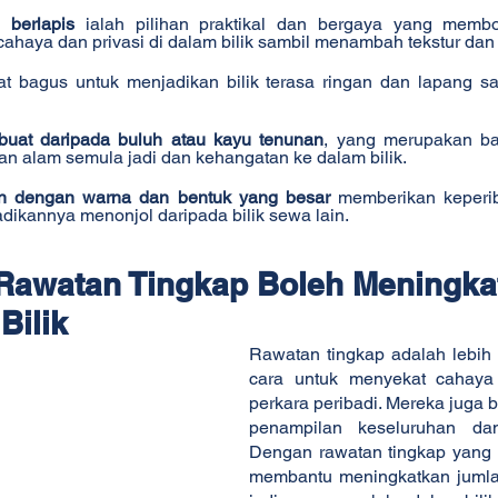
 berlapis 
ialah pilihan praktikal dan bergaya yang memb
ahaya dan privasi di dalam bilik sambil menambah tekstur da
at bagus untuk menjadikan bilik terasa ringan dan lapang s
buat daripada buluh atau kayu tenunan
, yang merupakan ba
 alam semula jadi dan kehangatan ke dalam bilik.
n dengan warna dan bentuk yang besar
 memberikan keperib
adikannya menonjol daripada bilik sewa lain.
awatan Tingkap Boleh Meningka
Bilik
Rawatan tingkap adalah lebih 
cara untuk menyekat cahaya
perkara peribadi. Mereka juga 
penampilan keseluruhan dan
Dengan rawatan tingkap yang b
membantu meningkatkan jumla