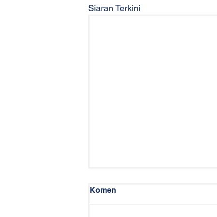
Siaran Terkini
Komen