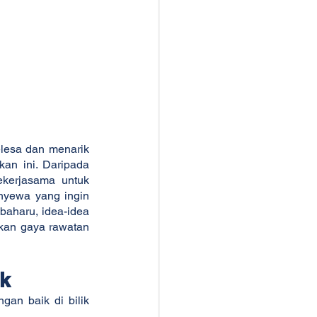
lesa dan menarik 
an ini. Daripada 
kerjasama untuk 
yewa yang ingin 
aharu, idea-idea 
gkan gaya rawatan 
ik
an baik di bilik 