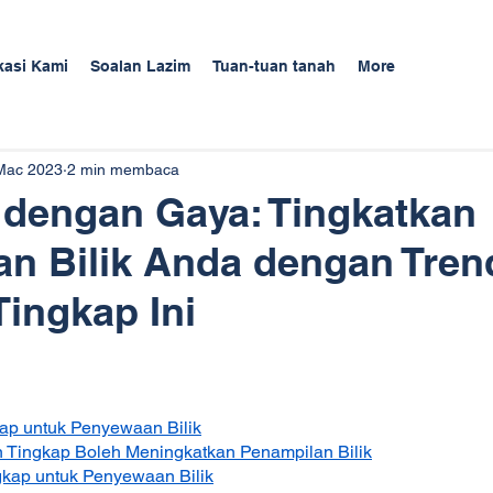
kasi Kami
Soalan Lazim
Tuan-tuan tanah
More
Mac 2023
2 min membaca
dengan Gaya: Tingkatkan
an Bilik Anda dengan Tren
ingkap Ini
kap untuk Penyewaan Bilik
n Tingkap Boleh Meningkatkan Penampilan Bilik
gkap untuk Penyewaan Bilik