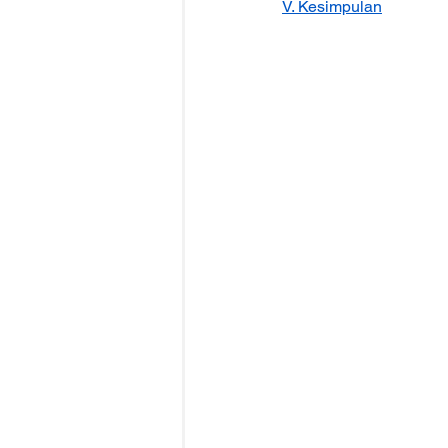
V. Kesimpulan