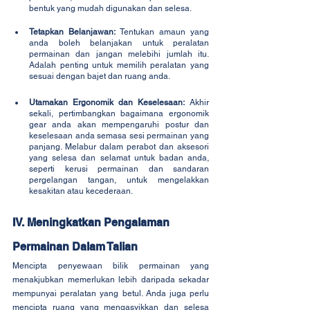
bentuk yang mudah digunakan dan selesa.
Tetapkan Belanjawan:
 Tentukan amaun yang 
anda boleh belanjakan untuk peralatan 
permainan dan jangan melebihi jumlah itu. 
Adalah penting untuk memilih peralatan yang 
sesuai dengan bajet dan ruang anda.
Utamakan Ergonomik dan Keselesaan:
 Akhir 
sekali, pertimbangkan bagaimana ergonomik 
gear anda akan mempengaruhi postur dan 
keselesaan anda semasa sesi permainan yang 
panjang. Melabur dalam perabot dan aksesori 
yang selesa dan selamat untuk badan anda, 
seperti kerusi permainan dan sandaran 
pergelangan tangan, untuk mengelakkan 
kesakitan atau kecederaan.
IV. 
Meningkatkan Pengalaman 
Permainan Dalam Talian 
Mencipta penyewaan bilik permainan yang 
menakjubkan memerlukan lebih daripada sekadar 
mempunyai peralatan yang betul. Anda juga perlu 
mencipta ruang yang mengasyikkan dan selesa 