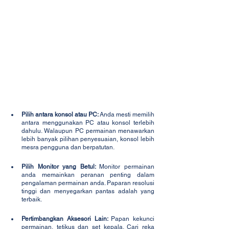
Pilih antara konsol atau PC: 
Anda mesti memilih 
antara menggunakan PC atau konsol terlebih 
dahulu. Walaupun PC permainan menawarkan 
lebih banyak pilihan penyesuaian, konsol lebih 
mesra pengguna dan berpatutan.
Pilih Monitor yang Betul: 
Monitor permainan 
anda memainkan peranan penting dalam 
pengalaman permainan anda. Paparan resolusi 
tinggi dan menyegarkan pantas adalah yang 
terbaik.
Pertimbangkan Aksesori Lain: 
Papan kekunci 
permainan, tetikus dan set kepala. Cari reka 