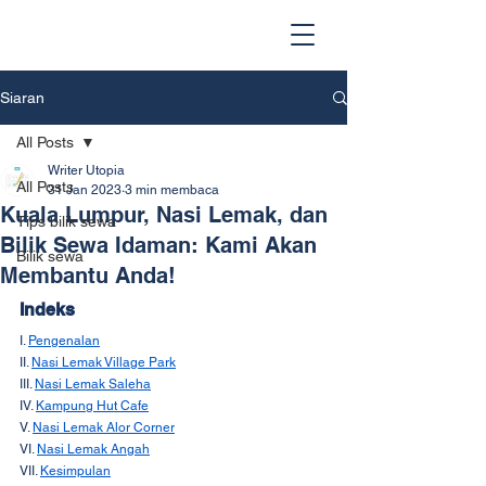
Siaran
All Posts
Writer Utopia
All Posts
31 Jan 2023
3 min membaca
Kuala Lumpur, Nasi Lemak, dan
Tips bilik sewa
Bilik Sewa Idaman: Kami Akan
Bilik sewa
Membantu Anda!
Indeks
I. 
Pengenalan
II. 
Nasi Lemak Village Park
III. 
Nasi Lemak Saleha
IV. 
Kampung Hut Cafe
V. 
Nasi Lemak Alor Corner
VI. 
Nasi Lemak Angah
VII. 
Kesimpulan