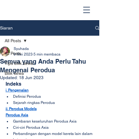
Siaran
All Posts
Syuhada
All Posts
9 Mei 2023
5 min membaca
Semua yang Anda Perlu Tahu
Tips bilik sewa
Mengenai Perodua
Bilik sewa
Updated:
18 Jun 2023
Indeks
i. Pengenalan
Definisi Perodua
Sejarah ringkas Perodua
ii. Perodua Models
Perodua Axia
Gambaran keseluruhan Perodua Axia
Ciri-ciri Perodua Axia
Perbandingan dengan model kereta lain dalam 