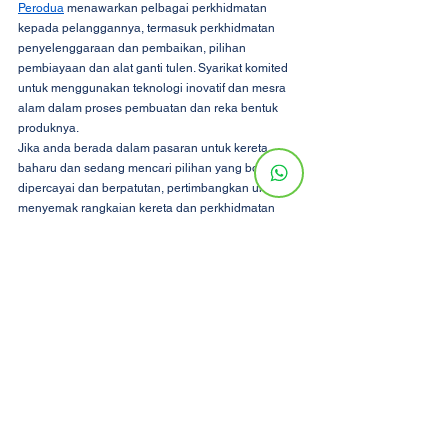
Perodua
 menawarkan pelbagai perkhidmatan 
kepada pelanggannya, termasuk perkhidmatan 
penyelenggaraan dan pembaikan, pilihan 
pembiayaan dan alat ganti tulen. Syarikat komited 
untuk menggunakan teknologi inovatif dan mesra 
alam dalam proses pembuatan dan reka bentuk 
produknya.
Jika anda berada dalam pasaran untuk kereta 
baharu dan sedang mencari pilihan yang boleh 
dipercayai dan berpatutan, pertimbangkan untuk 
menyemak rangkaian kereta dan perkhidmatan 
Perodua. Maklumat lanjut? sila klik link berikut:-
https://www.utopiacoliving.com/post/perodua-
axia-best-value-money
https://www.utopiacoliving.com/post/the-
ultimate-guide-bilik-sewa
https://www.utopiacoliving.com/post/hari-raya-
aidilfitri-comparing-vehicle-rental-grab-services
vii. Soalan Lazim
Adakah kereta Perodua hanya terdapat di 
Malaysia?
Ya, kereta Perodua kini hanya terdapat di Malaysia.