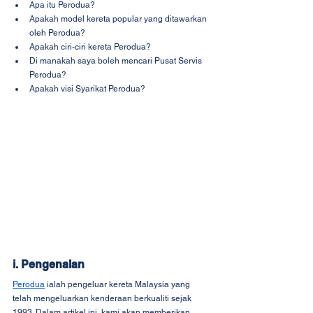
Apa itu Perodua?
Apakah model kereta popular yang ditawarkan 
oleh Perodua?
Apakah ciri-ciri kereta Perodua?
Di manakah saya boleh mencari Pusat Servis 
Perodua?
Apakah visi Syarikat Perodua?
i. Pengenalan
Perodua
 ialah pengeluar kereta Malaysia yang 
telah mengeluarkan kenderaan berkualiti sejak 
1993. Dalam artikel ini, kami akan memberikan 