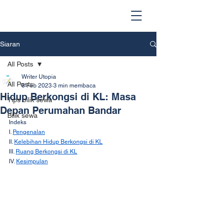
Siaran
All Posts
Writer Utopia
All Posts
8 Feb 2023
3 min membaca
Hidup Berkongsi di KL: Masa
Tips bilik sewa
Depan Perumahan Bandar
Bilik sewa
Indeks
I. 
Pengenalan
II. 
Kelebihan Hidup Berkongsi di KL
III. 
Ruang Berkongsi di KL
IV. 
Kesimpulan