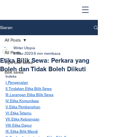
Siaran
All Posts
Writer Utopia
All Posts
8 Mac 2023
6 min membaca
Etika Bilik Sewa: Perkara yang
Tips bilik sewa
Boleh dan Tidak Boleh Diikuti
Bilik sewa
Indeks
I. Pengenalan
II. Tindakan Etika Bilik Sewa
III. Larangan Etika Bilik Sewa
IV. Etika Komunikasi
V. Etika Pembersihan
VI. Etika Tetamu
VII. Etika Kebisingan
VIII. Etika Dapur
IX. Etika Bilik Mandi