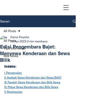
Siaran
All Posts
Dania Farysha
All Posts
10 Apr 2023
3 min membaca
Edisi Pengembara Bajet:
Tips bilik sewa
Menyewa Kenderaan dan Sewa
Bilik sewa
Bilik
Indeks:
I. Pengenalan
II. Apakah Sewa Kenderaan dan Sewa Bilik?
III. Faedah Sewa Kenderaan dan Bilik Sewa
IV. Petua Sewa Kenderaan dan Bilik Sewa
V. Kesimpulan