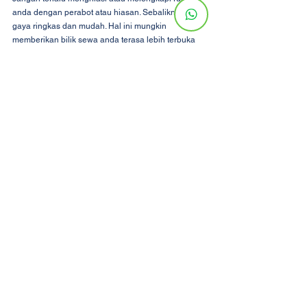
anda dengan perabot atau hiasan. Sebaliknya, pilih 
gaya ringkas dan mudah. Hal ini mungkin 
memberikan bilik sewa anda terasa lebih terbuka 
dan tenang. Oleh itu, anda perlu ingat bahawa 
minimal lebih baik berbanding berlebih-lebihan.
Kesimpulan
Secara keseluruhannya, anda sebenarnya boleh 
mengoptimumkan ruang bilik sewa anda dengan 
sebaik mungkin. Kami boleh memberi jaminan 
bahawa anda boleh memaksimumkan ruang dalam 
penyewaan bilik kecil dengan sedikit imaginasi dan 
beberapa helah yang bijak. Semasa anda cuba 
memaksimumkan ruang anda, anda perlulah 
mengatur kawasan anda, menggunakan perabot 
yang pelbagai fungsi, memilih skema warna yang 
sesuai, menggunakan cermin, menggunakan ruang 
menegak dan menghias secara minimal. Dengan 
menggunakan cadangan ini, anda boleh 
menjadikan penyewaan bilik kecil anda menjadi 
tempat selamat yang selesa dan berguna yang 