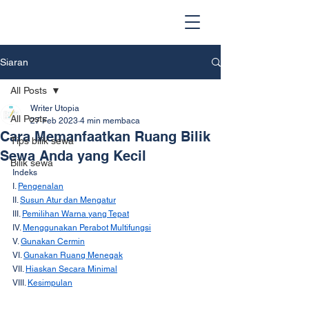
Siaran
All Posts
Writer Utopia
All Posts
27 Feb 2023
4 min membaca
Cara Memanfaatkan Ruang Bilik
Tips bilik sewa
Sewa Anda yang Kecil
Bilik sewa
Indeks
I. 
Pengenalan
II. 
Susun Atur dan Mengatur
III. 
Pemilihan Warna yang Tepat
IV. 
Menggunakan Perabot Multifungsi
V. 
Gunakan Cermin
VI. 
Gunakan Ruang Menegak
VII. 
Hiaskan Secara Minimal
VIII. 
Kesimpulan