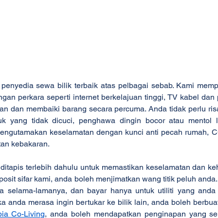
h penyedia sewa bilik terbaik atas pelbagai sebab. Kami memp
gan perkara seperti internet berkelajuan tinggi, TV kabel dan
n dan membaiki barang secara percuma. Anda tidak perlu risa
uk yang tidak dicuci, penghawa dingin bocor atau mentol l
mengutamakan keselamatan dengan kunci anti pecah rumah, 
tan kebakaran.
itapis terlebih dahulu untuk memastikan keselamatan dan keh
osit sifar kami, anda boleh menjimatkan wang titik peluh anda.
a selama-lamanya, dan bayar hanya untuk utiliti yang anda
ka anda merasa ingin bertukar ke bilik lain, anda boleh berbua
pia Co-Living
, anda boleh mendapatkan penginapan yang sel