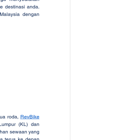
 destinasi anda. 
alaysia dengan 
ua roda, 
RevBike
Lumpur (KL) dan 
ihan sewaan yang 
 terus ke depan 