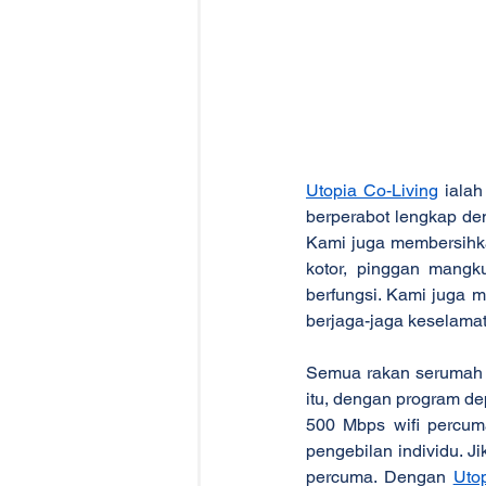
Utopia Co-Living
 iala
berperabot lengkap den
Kami juga membersihka
kotor, pinggan mangk
berfungsi. Kami juga 
berjaga-jaga keselama
Semua rakan serumah d
itu, dengan program dep
500 Mbps wifi percum
pengebilan individu. Ji
percuma. Dengan 
Uto