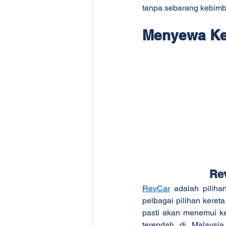
tanpa sebarang kebim
Menyewa Ke
Re
RevCar
 adalah pilih
pelbagai pilihan keret
pasti akan menemui ke
terendah di Malaysi