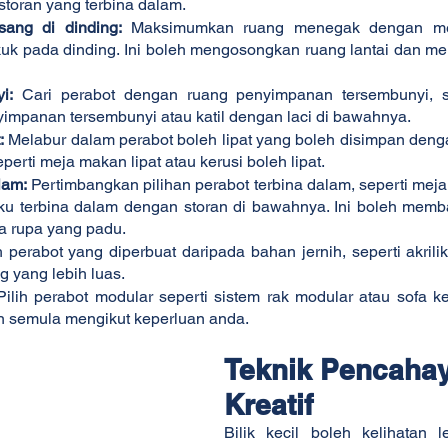
toran yang terbina dalam.
sang di dinding:
 Maksimumkan ruang menegak dengan me
kuk pada dinding. Ini boleh mengosongkan ruang lantai dan men
i:
 Cari perabot dengan ruang penyimpanan tersembunyi, se
impanan tersembunyi atau katil dengan laci di bawahnya.
:
 Melabur dalam perabot boleh lipat yang boleh disimpan deng
perti meja makan lipat atau kerusi boleh lipat.
lam:
 Pertimbangkan pilihan perabot terbina dalam, seperti meja
ku terbina dalam dengan storan di bawahnya. Ini boleh memb
a rupa yang padu.
ih perabot yang diperbuat daripada bahan jernih, seperti akrilik
g yang lebih luas.
Pilih perabot modular seperti sistem rak modular atau sofa k
un semula mengikut keperluan anda.
Teknik Pencaha
Kreatif
Bilik kecil boleh kelihatan le