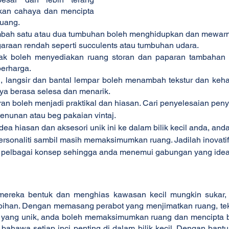
an cahaya dan mencipta 
ruang.
ah satu atau dua tumbuhan boleh menghidupkan dan mewarnai bi
garaan rendah seperti succulents atau tumbuhan udara.
k boleh menyediakan ruang storan dan paparan tambahan 
berharga.
, langsir dan bantal lempar boleh menambah tekstur dan kehan
nya berasa selesa dan menarik.
ran boleh menjadi praktikal dan hiasan. Cari penyelesaian pe
 tenunan atau beg pakaian vintaj.
 hiasan dan aksesori unik ini ke dalam bilik kecil anda, anda
sonaliti sambil masih memaksimumkan ruang. Jadilah inovatif
pelbagai konsep sehingga anda menemui gabungan yang idea
ereka bentuk dan menghias kawasan kecil mungkin sukar, te
ebihan. Dengan memasang perabot yang menjimatkan ruang, te
an yang unik, anda boleh memaksimumkan ruang dan mencipta bi
h bahawa setiap inci penting di dalam bilik kecil. Dengan ban