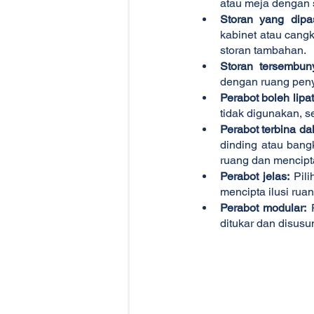
atau meja dengan s
Storan yang dipa
kabinet atau cang
storan tambahan.
Storan tersembuny
dengan ruang peny
Perabot boleh lipat
tidak digunakan, se
Perabot terbina da
dinding atau bang
ruang dan mencipt
Perabot jelas:
 Pil
mencipta ilusi ruan
Perabot modular:
 
ditukar dan disus