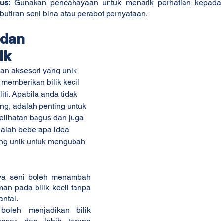
kus:
 Gunakan pencahayaan untuk menarik perhatian kepada cir
 butiran seni bina atau perabot pernyataan.
 dan 
ik
n aksesori yang unik 
 memberikan bilik kecil 
iti. Apabila anda tidak 
g, adalah penting untuk 
elihatan bagus dan juga 
ialah beberapa idea 
ang unik untuk mengubah 
ya seni boleh menambah 
n pada bilik kecil tanpa 
ntai.
oleh menjadikan bilik 
besar dan lebih terang 