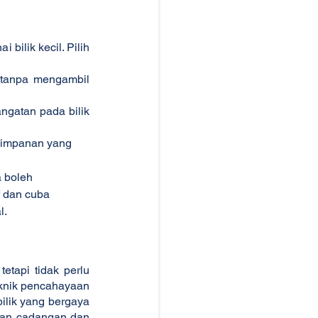
lik kecil. Pilih 
tanpa mengambil 
gatan pada bilik 
nyimpanan yang 
 boleh 
 dan cuba 
l.
tapi tidak perlu 
knik pencahayaan 
lik yang bergaya 
tuan cadangan dan 