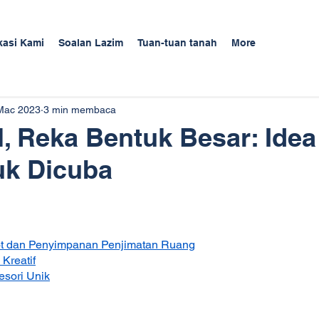
kasi Kami
Soalan Lazim
Tuan-tuan tanah
More
Mac 2023
3 min membaca
il, Reka Bentuk Besar: Ide
uk Dicuba
bot dan Penyimpanan Penjimatan Ruang
 Kreatif
esori Unik