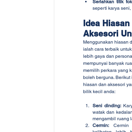
Serlahkan titik fo
seperti karya seni,
Idea Hiasan
Aksesori Un
Menggunakan hiasan da
ialah cara terbaik untuk
lebih gaya dan personal
mempunyai banyak ruan
memilih perkara yang k
boleh berguna. Berikut 
hiasan dan aksesori y
bilik kecil anda:
Seni dinding:
 Kar
watak dan kedalama
mengambil ruang la
Cermin:
 Cermin b
kelihatan lebih 