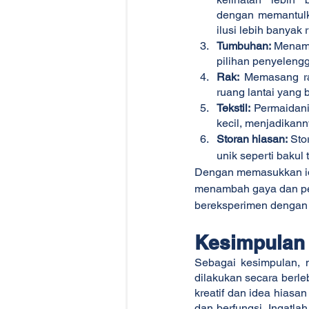
dengan memantulk
ilusi lebih banyak 
Tumbuhan:
 Menamb
pilihan penyeleng
Rak:
 Memasang ra
ruang lantai yang 
Tekstil:
 Permaidani
kecil, menjadikan
Storan hiasan:
 Sto
unik seperti bakul
Dengan memasukkan idea
menambah gaya dan per
bereksperimen dengan 
Kesimpulan
Sebagai kesimpulan, m
dilakukan secara berl
kreatif dan idea hias
dan berfungsi. Ingatla