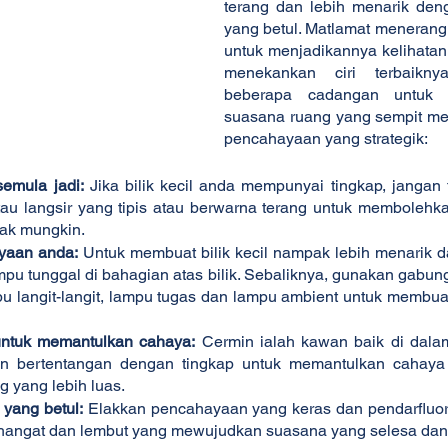
terang dan lebih menarik den
yang betul. Matlamat menerangi b
untuk menjadikannya kelihatan 
menekankan ciri terbaiknya
beberapa cadangan untuk 
suasana ruang yang sempit me
pencahayaan yang strategik:
emula jadi:
 Jika bilik kecil anda mempunyai tingkap, jangan t
tau langsir yang tipis atau berwarna terang untuk membolehk
ak mungkin.
yaan anda:
 Untuk membuat bilik kecil nampak lebih menarik d
u tunggal di bahagian atas bilik. Sebaliknya, gunakan gabung
pu langit-langit, lampu tugas dan lampu ambient untuk membuat
ntuk memantulkan cahaya:
 Cermin ialah kawan baik di dalam 
n bertentangan dengan tingkap untuk memantulkan cahaya 
g yang lebih luas.
 yang betul:
 Elakkan pencahayaan yang keras dan pendarfluor. 
 hangat dan lembut yang mewujudkan suasana yang selesa dan