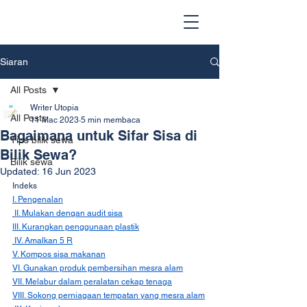
Siaran
All Posts
Writer Utopia
All Posts
11 Mac 2023
5 min membaca
Bagaimana untuk Sifar Sisa di
Tips bilik sewa
Bilik Sewa?
Bilik sewa
Updated:
16 Jun 2023
Indeks
I. Pengenalan
II. Mulakan dengan audit sisa
III. Kurangkan penggunaan plastik
IV. Amalkan 5 R
V. Kompos sisa makanan
VI. Gunakan produk pembersihan mesra alam
VII. Melabur dalam peralatan cekap tenaga
VIII. Sokong perniagaan tempatan yang mesra alam