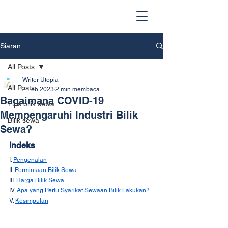
Siaran
All Posts
Writer Utopia
All Posts
2 Feb 2023
2 min membaca
Bagaimana COVID-19
Tips bilik sewa
Mempengaruhi Industri Bilik
Bilik sewa
Sewa?
Indeks
I. 
Pengenalan
II. 
Permintaan Bilik Sewa
III. 
Harga Bilik Sewa
IV. 
Apa yang Perlu Syarikat Sewaan Bilik Lakukan?
V. 
Kesimpulan