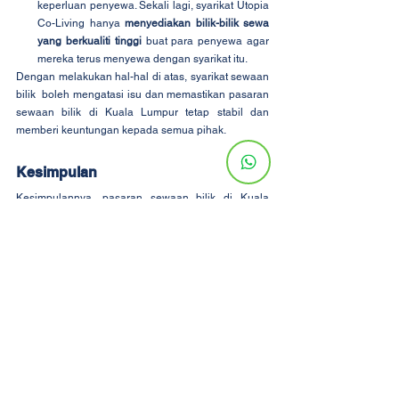
keperluan penyewa. Sekali lagi, syarikat Utopia 
Co-Living hanya 
menyediakan bilik-bilik sewa 
yang berkualiti tinggi
 buat para penyewa agar 
mereka terus menyewa dengan syarikat itu.
Dengan melakukan hal-hal di atas, syarikat sewaan 
bilik  boleh mengatasi isu dan memastikan pasaran 
sewaan bilik di Kuala Lumpur tetap stabil dan 
memberi keuntungan kepada semua pihak.
Kesimpulan
Kesimpulannya, pasaran sewaan bilik di Kuala 
Lumpur juga telah dipengaruhi oleh pandemik 
COVID-19 dan keadaan ekonomi yang tidak stabil. 
Walau bagaimanapun, situasi ini juga memberikan 
peluang kepada syarikat sewaan bilik untuk lebih 
berinovasi dalam mempromosikan syarikat mereka 
yang berkualiti kepada penyewa. Dengan 
melakukan hal-hal yang sesuai, syarikat sewaan 
bilik pasti dapat mengatasi isu dan memastikan 
pasaran sewaan bilik di Kuala Lumpur tetap stabil 
dan memberi keuntungan kepada semua pihak.