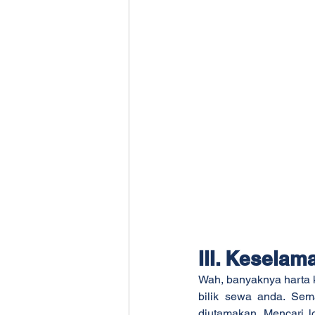
III. Keselam
Wah, banyaknya harta 
bilik sewa anda. Sem
diutamakan. Mencari l