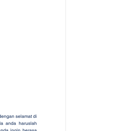
engan selamat di 
a anda haruslah 
nda ingin berasa 