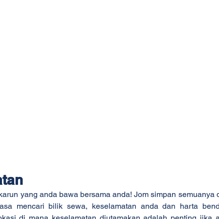
atan
karun yang anda bawa bersama anda! Jom simpan semuanya d
asa mencari bilik sewa, keselamatan anda dan harta bend
okasi di mana keselamatan diutamakan adalah penting jika a