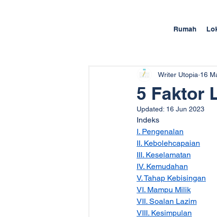
Rumah
Lo
Writer Utopia
16 M
5 Faktor 
Updated:
16 Jun 2023
Indeks
I. Pengenalan
II. Kebolehcapaian
III. Keselamatan
IV. Kemudahan
V. Tahap Kebisingan
VI. Mampu Milik
VII. Soalan Lazim
VIII. Kesimpulan