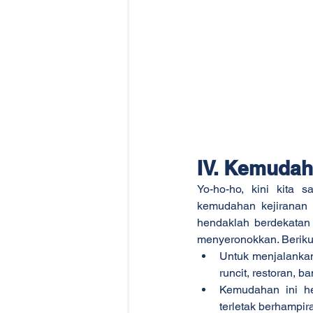
IV. Kemuda
Yo-ho-ho, kini kita 
kemudahan kejiranan s
hendaklah berdekatan
menyeronokkan. Berikut
Untuk menjalankan
runcit, restoran, b
Kemudahan ini he
terletak berhampir