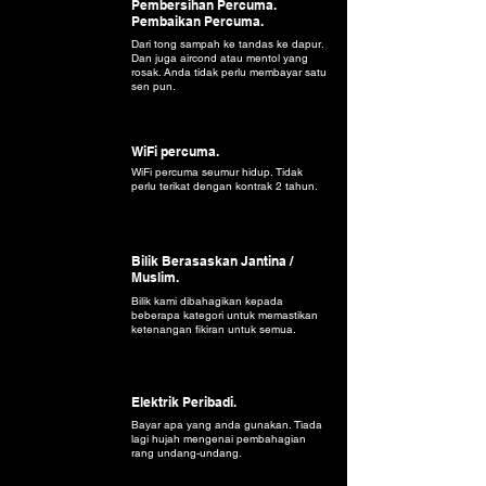
Pembersihan Percuma.
Pembaikan Percuma.
Dari tong sampah ke tandas ke dapur.
Dan juga aircond atau mentol yang
rosak. Anda tidak perlu membayar satu
sen pun.
WiFi percuma.
WiFi percuma seumur hidup. Tidak
perlu terikat dengan kontrak 2 tahun.
Bilik Berasaskan Jantina /
Muslim.
Bilik kami dibahagikan kepada
beberapa kategori untuk memastikan
ketenangan fikiran untuk semua.
Elektrik Peribadi.
Bayar apa yang anda gunakan. Tiada
lagi hujah mengenai pembahagian
rang undang-undang.