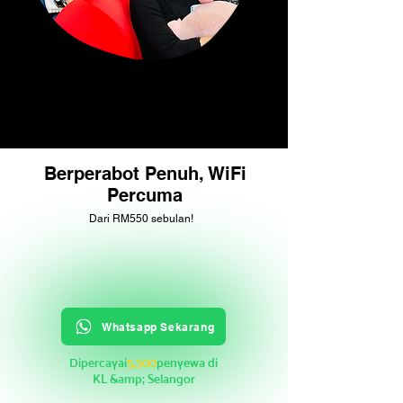
Berperabot Penuh, WiFi
Percuma
Dari RM550 sebulan!
Whatsapp Sekarang
Dipercayai
5,300
penyewa di
KL &amp; Selangor