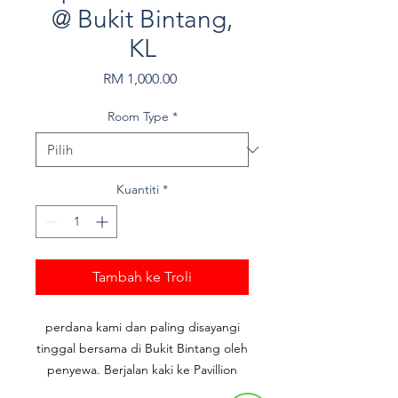
@ Bukit Bintang,
KL
Harga
RM 1,000.00
Room Type
*
Kuantiti
*
Tambah ke Troli
perdana kami dan paling disayangi
tinggal bersama di Bukit Bintang oleh
penyewa. Berjalan kaki ke Pavillion
Shopping District dan banyak