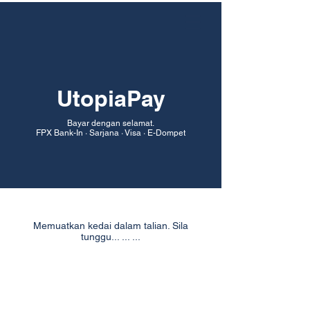
UtopiaPay
Bayar dengan selamat.
FPX Bank-In · Sarjana · Visa · E-Dompet
The store is closed for maintenance
Memuatkan kedai dalam talian. Sila
tunggu... ... ...