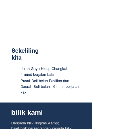
Sekeliling
kita
Jalan Gaya Hidup Changkat -
1 minit berjalan kaki
Pusat Beli-belah Pavilion dan
Daerah Beli-belah - 6 minit berjalan
kaki
bilik kami
Daripada bilik ringkas &amp;
bajet bilik perseorangan kepada bilik